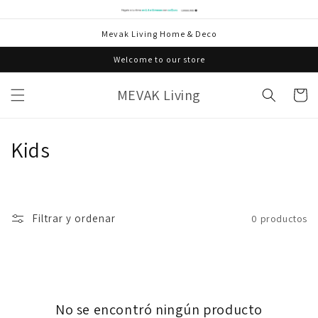
Ir
directamente
al contenido
Mevak Living Home & Deco
Welcome to our store
MEVAK Living
Carrito
C
Kids
o
l
Filtrar y ordenar
0 productos
e
c
c
No se encontró ningún producto
i